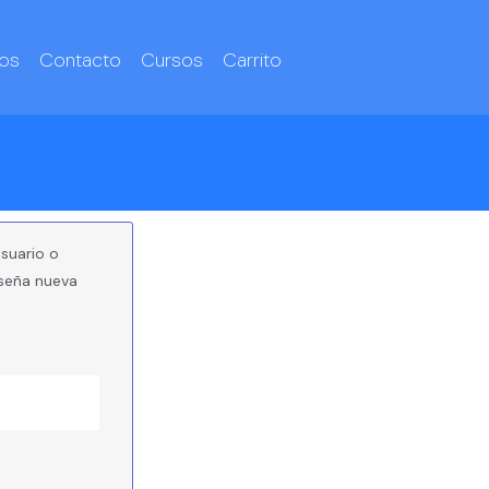
os
Contacto
Cursos
Carrito
suario o
aseña nueva