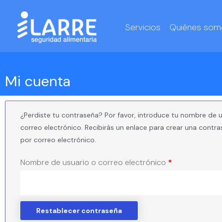
Ir
al
Servicios
Quiénes som
contenido
Mi cuenta
Obligatorio
¿Perdiste tu contraseña? Por favor, introduce tu nombre de u
correo electrónico. Recibirás un enlace para crear una contr
por correo electrónico.
Nombre de usuario o correo electrónico
*
Restablecer contraseña